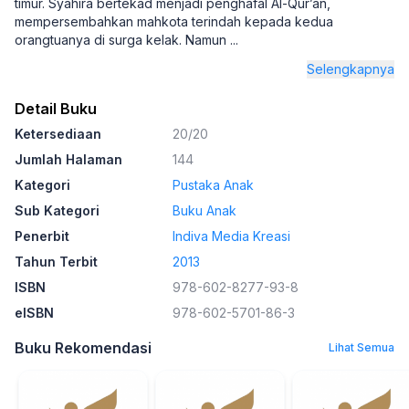
timur. Syahira bertekad menjadi penghafal Al-Qur’an,
mempersembahkan mahkota terindah kepada kedua
orangtuanya di surga kelak. Namun
...
Selengkapnya
Detail Buku
Ketersediaan
20/20
Jumlah Halaman
144
Kategori
Pustaka Anak
Sub Kategori
Buku Anak
Penerbit
Indiva Media Kreasi
Tahun Terbit
2013
ISBN
978-602-8277-93-8
eISBN
978-602-5701-86-3
Buku Rekomendasi
Lihat Semua