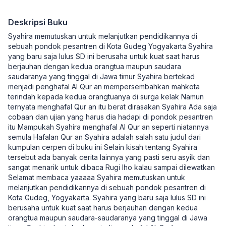
Deskripsi Buku
Syahira memutuskan untuk melanjutkan pendidikannya di
sebuah pondok pesantren di Kota Gudeg Yogyakarta Syahira
yang baru saja lulus SD ini berusaha untuk kuat saat harus
berjauhan dengan kedua orangtua maupun saudara
saudaranya yang tinggal di Jawa timur Syahira bertekad
menjadi penghafal Al Qur an mempersembahkan mahkota
terindah kepada kedua orangtuanya di surga kelak Namun
ternyata menghafal Qur an itu berat dirasakan Syahira Ada saja
cobaan dan ujian yang harus dia hadapi di pondok pesantren
itu Mampukah Syahira menghafal Al Qur an seperti niatannya
semula Hafalan Qur an Syahira adalah salah satu judul dari
kumpulan cerpen di buku ini Selain kisah tentang Syahira
tersebut ada banyak cerita lainnya yang pasti seru asyik dan
sangat menarik untuk dibaca Rugi lho kalau sampai dilewatkan
Selamat membaca yaaaaa Syahira memutuskan untuk
melanjutkan pendidikannya di sebuah pondok pesantren di
Kota Gudeg, Yogyakarta. Syahira yang baru saja lulus SD ini
berusaha untuk kuat saat harus berjauhan dengan kedua
orangtua maupun saudara-saudaranya yang tinggal di Jawa