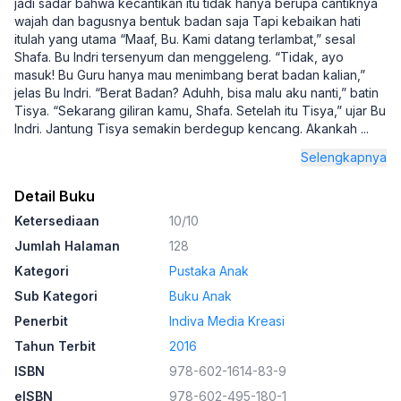
jadi sadar bahwa kecantikan itu tidak hanya berupa cantiknya
wajah dan bagusnya bentuk badan saja Tapi kebaikan hati
itulah yang utama “Maaf, Bu. Kami datang terlambat,” sesal
Shafa. Bu Indri tersenyum dan menggeleng. “Tidak, ayo
masuk! Bu Guru hanya mau menimbang berat badan kalian,”
jelas Bu Indri. “Berat Badan? Aduhh, bisa malu aku nanti,” batin
Tisya. “Sekarang giliran kamu, Shafa. Setelah itu Tisya,” ujar Bu
Indri. Jantung Tisya semakin berdegup kencang. Akankah
...
Selengkapnya
Detail Buku
Ketersediaan
10/10
Jumlah Halaman
128
Kategori
Pustaka Anak
Sub Kategori
Buku Anak
Penerbit
Indiva Media Kreasi
Tahun Terbit
2016
ISBN
978-602-1614-83-9
eISBN
978-602-495-180-1