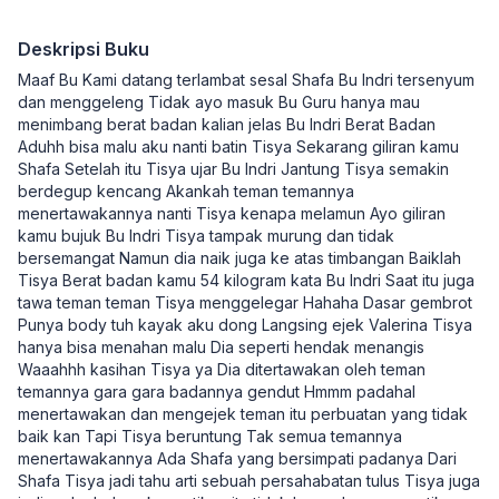
Deskripsi Buku
Maaf Bu Kami datang terlambat sesal Shafa Bu Indri tersenyum
dan menggeleng Tidak ayo masuk Bu Guru hanya mau
menimbang berat badan kalian jelas Bu Indri Berat Badan
Aduhh bisa malu aku nanti batin Tisya Sekarang giliran kamu
Shafa Setelah itu Tisya ujar Bu Indri Jantung Tisya semakin
berdegup kencang Akankah teman temannya
menertawakannya nanti Tisya kenapa melamun Ayo giliran
kamu bujuk Bu Indri Tisya tampak murung dan tidak
bersemangat Namun dia naik juga ke atas timbangan Baiklah
Tisya Berat badan kamu 54 kilogram kata Bu Indri Saat itu juga
tawa teman teman Tisya menggelegar Hahaha Dasar gembrot
Punya body tuh kayak aku dong Langsing ejek Valerina Tisya
hanya bisa menahan malu Dia seperti hendak menangis
Waaahhh kasihan Tisya ya Dia ditertawakan oleh teman
temannya gara gara badannya gendut Hmmm padahal
menertawakan dan mengejek teman itu perbuatan yang tidak
baik kan Tapi Tisya beruntung Tak semua temannya
menertawakannya Ada Shafa yang bersimpati padanya Dari
Shafa Tisya jadi tahu arti sebuah persahabatan tulus Tisya juga