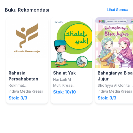
Buku Rekomendasi
Lihat Semua
Rahasia
Shalat Yuk
Bahagianya Bisa
Persahabatan
Jujur
Nur Laili M
Rokhmat
Multi Kreasi
Shofiyya Al Qonita;
Gioramadhita
Satudelapan
dkk
Indiva Media Kreasi
Indiva Media Kreasi
Stok: 10/10
Stok: 3/3
Stok: 3/3