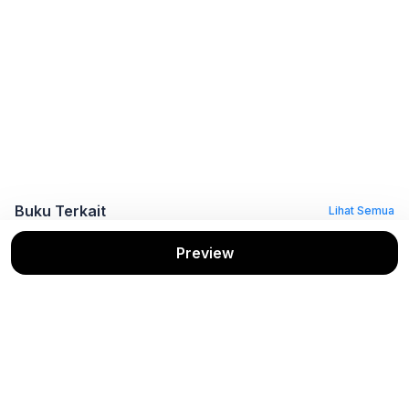
Buku Terkait
Lihat Semua
Preview
Aku Sayang
Kesabaran Hana
Menyerah? Tida