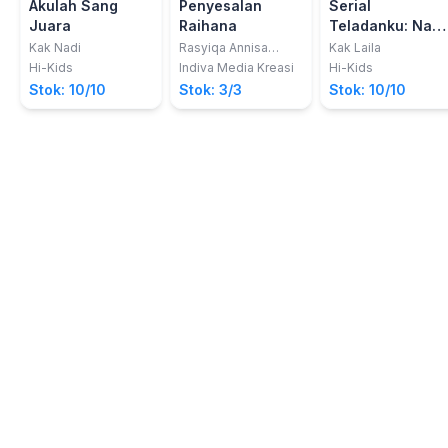
Akulah Sang
Penyesalan
Serial
Juara
Raihana
Teladanku: Nabi
Muhammad Saw
Kak Nadi
Rasyiqa Annisa
Kak Laila
Thohira; dkk
Hi-Kids
Indiva Media Kreasi
Hi-Kids
Stok: 10/10
Stok: 3/3
Stok: 10/10