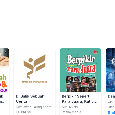
uk
Di Balik Sebuah
Berpikir Seperti
Dea
umah
Cerita
Para Juara, Kutipan
Cint
Motivasi Pemain
Kurniawan Taufiq Kadafi
Susi Ivvaty
Dian
dan Legenda
UB PRESS
Istana Media
Stok