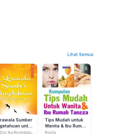
Lihat Semua
rawala Sumber
Tips Mudah untuk
Buku Cerdas UU
getahuan untuk
Wanita & Ibu Rumah
Amandemen
mbangun
Tangga
Perubahannya
Dr.Ir. Ika Rochdjatun
Rosita
Sulistyowati