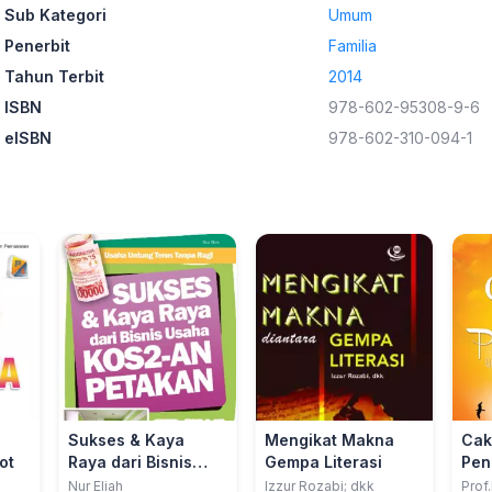
Sub Kategori
Umum
Penerbit
Familia
Tahun Terbit
2014
ISBN
978-602-95308-9-6
eISBN
978-602-310-094-1
Sukses & Kaya
Mengikat Makna
Cak
ot
Raya dari Bisnis
Gempa Literasi
Pen
Usaha Kos-kosan
Me
Nur Eliah
Izzur Rozabi; dkk
Prof.