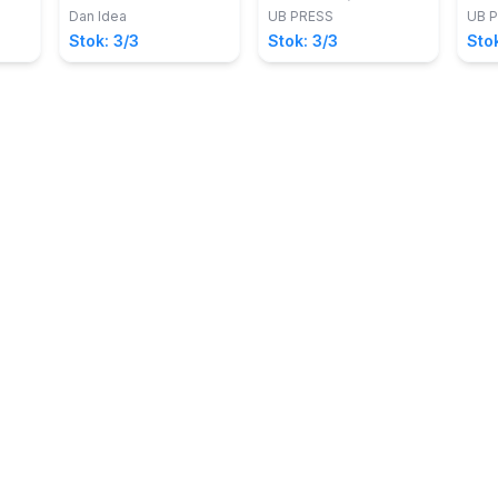
Sast
Petakan
Per
Dan Idea
UB PRESS
UB 
Stok: 3/3
Stok: 3/3
Sto