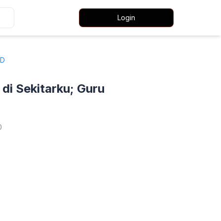
Login
SD
i Sekitarku; Guru
0