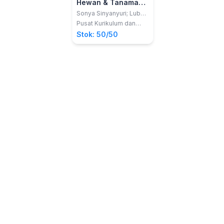
Hewan & Tanaman
di Sekitarku; Siswa
Sonya Sinyanyuri; Lubna
Assagaf
2017 Kelas 01 SD
Pusat Kurikulum dan
Perbukuan, Balitbang,
Stok: 50/50
Kemdikbud