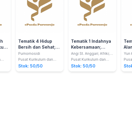
ah
Tematik 4 Hidup
Tematik 1 Indahnya
Tem
ku;
Bersih dan Sehat;
Kebersamaan;
Ala
s
Guru 2017 Kelas 02
Siswa 2016 Kelas
Kel
Purnomosidi
Angi St. Anggari; Afriki;
Yun 
Dara Retno Wulan;
Arig
SD
04 SD
n
Pusat Kurikulum dan
Pusat Kurikulum dan
Pusa
Nuniek Puspitawati; Lely
Assa
g,
Perbukuan, Balitbang,
Perbukuan, Balitbang,
Perb
Stok: 50/50
Stok: 50/50
Sto
Mifthachul Khasanah
Kemdikbud
Kemdikbud
Kem
dan Santi Hendriyeti