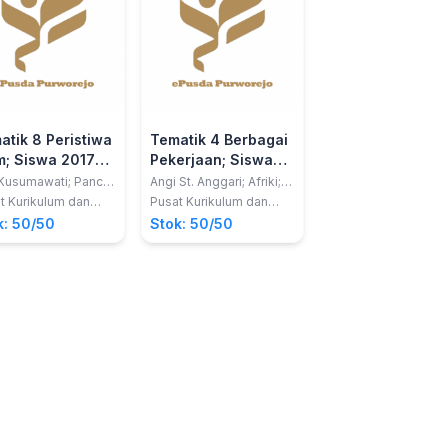
atik 8 Peristiwa
Tematik 4 Berbagai
Tematik 5
m; Siswa 2017
Pekerjaan; Siswa
Pengalamanku;
as 01 SD
2017 Kelas 04 SD
Siswa 2017 Kela
Kusumawati; Panca
Angi St. Anggari; Afriki;
Novilia Adelina; Yus
untar; Lubna
Dara Retno Wulan;
Hendrifiana dan Lu
SD
t Kurikulum dan
Pusat Kurikulum dan
Pusat Kurikulum dan
gaf
Nuniek Puspitawati; Lely
Assagaf
ukuan, Balitbang,
Perbukuan, Balitbang,
Perbukuan, Balitban
k: 50/50
Stok: 50/50
Stok: 50/50
Mifthachul Khasanah
dikbud
Kemdikbud
Kemdikbud
dan Santi Hendriyeti