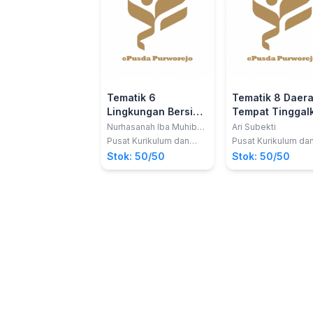
Tematik 6
Tematik 8 Daer
Lingkungan Bersih
Tempat Tinggal
Sehat dan Asri;
Siswa 2017 Kela
Nurhasanah Iba Muhibba
Ari Subekti
dan Lubna Assagaf
Siswa 2017 Kelas 01
04 SD
Pusat Kurikulum dan
Pusat Kurikulum da
Perbukuan, Balitbang,
Perbukuan, Balitban
SD
Stok: 50/50
Stok: 50/50
Kemdikbud
Kemdikbud