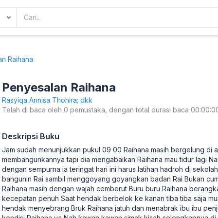
an Raihana
Penyesalan Raihana
Rasyiqa Annisa Thohira; dkk
Telah di baca oleh 0 pemustaka, dengan total durasi baca 00:00:0
Deskripsi Buku
Jam sudah menunjukkan pukul 09 00 Raihana masih bergelung di a
membangunkannya tapi dia mengabaikan Raihana mau tidur lagi N
dengan sempurna ia teringat hari ini harus latihan hadroh di seko
bangunin Rai sambil menggoyang goyangkan badan Rai Bukan cum
Raihana masih dengan wajah cemberut Buru buru Raihana berang
kecepatan penuh Saat hendak berbelok ke kanan tiba tiba saja m
hendak menyebrang Bruk Raihana jatuh dan menabrak ibu ibu pe
kondisi Raihana ya Nah kawan kawan simak kisah selengkapnya di 