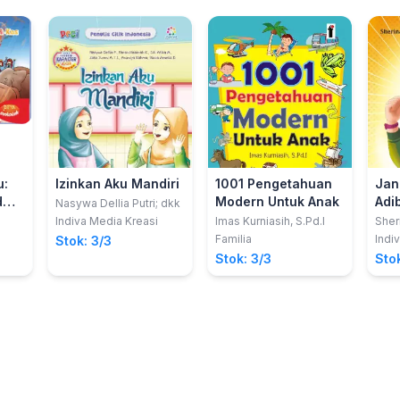
u:
Izinkan Aku Mandiri
1001 Pengetahuan
Jan
d
Modern Untuk Anak
Adi
Nasywa Dellia Putri; dkk
Indiva Media Kreasi
Imas Kurniasih, S.Pd.I
Sher
Familia
Indi
Stok: 3/3
Stok: 3/3
Stok