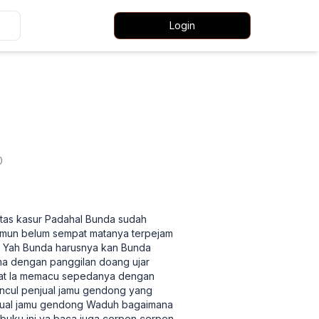
Login
0
tas kasur Padahal Bunda sudah
amun belum sempat matanya terpejam
lah Yah Bunda harusnya kan Bunda
a dengan panggilan doang ujar
kat Ia memacu sepedanya dengan
uncul penjual jamu gendong yang
njual jamu gendong Waduh bagaimana
buku ini ya baca juga cerpen cerpen