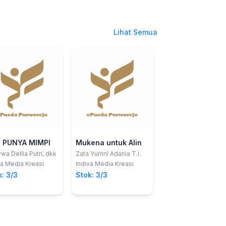
Lihat Semua
 PUNYA MIMPI
Mukena untuk Alin
Jangan Suka
Berburuk Sangk
wa Dellia Putri, dkk
Zata Yumni Adania T.I.
va Media Kreasi
Indiva Media Kreasi
Aida Shazie; dkk
Indiva Media Kreasi
: 3/3
Stok: 3/3
Stok: 3/3