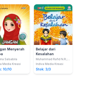
gan Menyerah
Belajar dari
Mengenal Ciri
ba
Kesalahan
Khusus Makhluk
Hidup
ina Salsabila
Muhammad Rafid N.R.;
Dinda Mahariesti
dkk
va Media Kreasi
Indiva Media Kreasi
Multi Kreasi
Satudelapan
: 10/10
Stok: 3/3
Stok: 10/10