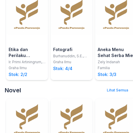
Etika dan
Fotografi
Aneka Menu
Perilaku
Sehat Serba Mie
Burhanuddin, S.E.,
M.Si.
Profesional
Ir. Primi Artiningrum,
Graha Ilmu
Zely Indanah
M.Arch; DR.
Sarjana
Graha Ilmu
Familia
Stok: 4/4
Augustina Kurniasih,
Stok: 2/2
Stok: 3/3
ME; DR. Ir. Arissetyo
Nugroho, MM.
Novel
Lihat Semua