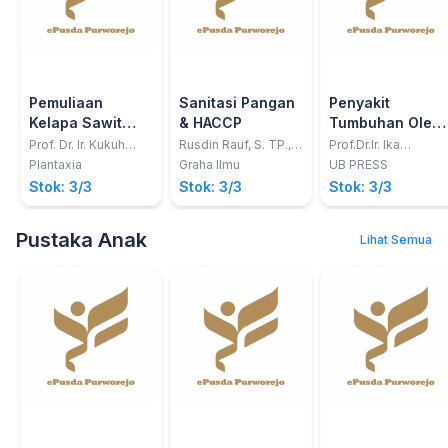
Pemuliaan
Sanitasi Pangan
Penyakit
Kelapa Sawit
& HACCP
Tumbuhan Oleh
untuk Produksi
Parasit Obligat
Prof. Dr. Ir. Kukuh
Rusdin Rauf, S. TP.,
Prof.Dr.Ir. Ika
Setiawan, M.Sc.
M.P
Rochdjatun
Benih Unggul:
Plantaxia
Graha Ilmu
UB PRESS
Sastrahidayat
Tanam Pendek,
Stok: 3/3
Stok: 3/3
Stok: 3/3
Kompak, dan
Minyak Tak
Pustaka Anak
Lihat Semua
Jenuh Tinggi