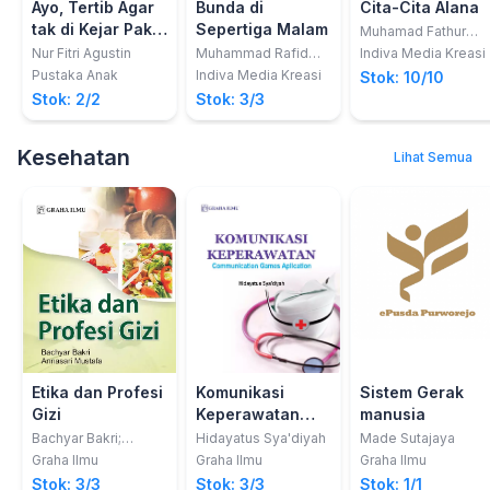
Ayo, Tertib Agar
Bunda di
Cita-Cita Alana
tak di Kejar Pak
Sepertiga Malam
Muhamad Fathur
Maldini, Muhamad
Kamtib!
Nur Fitri Agustin
Muhammad Rafid
Indiva Media Kreasi
Farhan Maldini,
N.R.; dkk
Pustaka Anak
Indiva Media Kreasi
Stok: 10/10
Adithia Eka Mauladi
Stok: 2/2
Stok: 3/3
Kesehatan
Lihat Semua
Etika dan Profesi
Komunikasi
Sistem Gerak
Gizi
Keperawatan
manusia
(Communication
Bachyar Bakri;
Hidayatus Sya'diyah
Made Sutajaya
Annasari Mustafa
Games
Graha Ilmu
Graha Ilmu
Graha Ilmu
Aplication)
Stok: 3/3
Stok: 3/3
Stok: 1/1