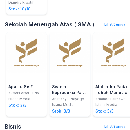
Kendaraan
Diandra Kreatif
Ringan
Stok: 10/10
Sekolah Menengah Atas ( SMA )
Lihat Semua
Apa Itu Sel?
Sistem
Alat Indra Pada
Reproduksi Pada
Tubuh Manusia
Akbar Faisal Huda
Tubuh Manusia
Istana Media
Abimanyu Prayogo
Amanda Fatmawati
Istana Media
Istana Media
Stok: 3/3
Stok: 3/3
Stok: 3/3
Bisnis
Lihat Semua