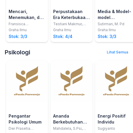
Mencari,
Perpustakaan
Media & Model-
Menemukan, dan
Era Keterbukaan
model
Menggunakan
Informasi Publik
Pembelajaran
Fransisca
Testiani Makmur,
Sutirman, M. Pd
Rahayuningsih,
S.Sos., M.A.
Informasi Secara
Inovatif
Graha Ilmu
Graha Ilmu
Graha Ilmu
M.A.,;Susana Rini
Bertanggung
Stok: 3/3
Stok: 4/4
Stok: 3/3
Kristanti, S.Pd.
Jawab; Seri
Literasi
Psikologi
Lihat Semua
Pengantar
Ananda
Energi Positif
Psikologi Umum
Berkebutuhan
Individu
Khusus;
Dwi Prasetia
Mahdalela, S.Psi,
Sugiyanto