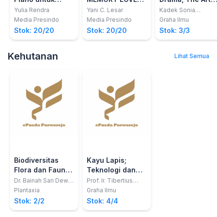
Pemula
SONGS
Of Life
Yulia Rendra
Yani C. Lesar
Kadek Sonia
Piscayanti, S.Pd.,
Media Presindo
Media Presindo
Graha Ilmu
M.Pd.
Stok: 20/20
Stok: 20/20
Stok: 3/3
Kehutanan
Lihat Semua
Biodiversitas
Kayu Lapis;
Flora dan Fauna
Teknologi dan
Universitas
Sertifikasi
Dr. Bainah Sari Dewi,
Prof. Ir. Tibertius
S. Hut., M.P., Dr.
Agus Prayitno,
Lampung
sebagai Produk
Plantaxia
Graha Ilmu
Rahmat Safe'i, S.Hut.,
M.For., PhD
Hijau
Stok: 2/2
Stok: 4/4
M.Si., Prof. Dr. Ir. H.
Sugeng P. Harianto,