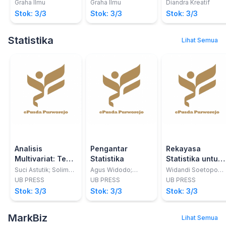
Danarjati, S.Psi.,
Psikolog
Penanganan
Graha Ilmu
Graha Ilmu
Diandra Kreatif
M.Pd.; Murtiadi,
Perilaku
Stok: 3/3
Stok: 3/3
Stok: 3/3
S.Ikom.; Ari Ratna
Sepanjang
Ekawati, S.Pd.
Rentang
Statistika
Lihat Semua
Perkembangan
Analisis
Pengantar
Rekayasa
Multivariat: Teori
Statistika
Statistika untuk
dan Aplikasinya
Teknik Pengaira
Suci Astutik; Solimun;
Agus Widodo;
Widandi Soetopo
Darmanto
Kwardiniya
dan Lily Montarcih
dengan SAS
UB PRESS
UB PRESS
UB PRESS
Andawaningtyas
Stok: 3/3
Stok: 3/3
Stok: 3/3
MarkBiz
Lihat Semua