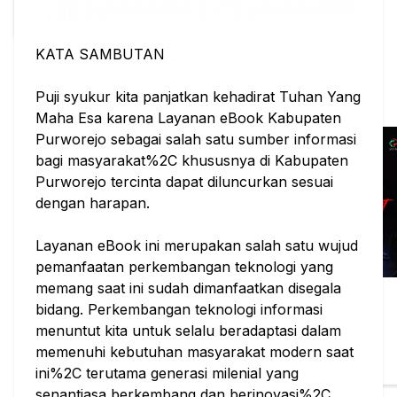
KATA SAMBUTAN
Instagram
Website
Dinpusip
Puji syukur kita panjatkan kehadirat Tuhan Yang
Buku Populer
Lihat Semua
Maha Esa karena Layanan eBook Kabupaten
Purworejo sebagai salah satu sumber informasi
bagi masyarakat%2C khususnya di Kabupaten
Purworejo tercinta dapat diluncurkan sesuai
dengan harapan.
Layanan eBook ini merupakan salah satu wujud
pemanfaatan perkembangan teknologi yang
memang saat ini sudah dimanfaatkan disegala
Antologi Cerita
Kokok Si Jalu di
Jagading
bidang. Perkembangan teknologi informasi
Anak Indonesia
Pagi Hari
Lelembut
menuntut kita untuk selalu beradaptasi dalam
Nurdianah Dixit; dkk
Mu'awanah
Sri Wijayati
Stiletto Book
Pustaka Anak
Kaizen Sarana
memenuhi kebutuhan masyarakat modern saat
Edukasi
Stok: 3/3
Stok: 10/10
Stok: 2/2
ini%2C terutama generasi milenial yang
senantiasa berkembang dan berinovasi%2C