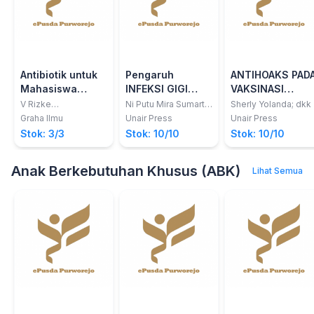
Antibiotik untuk
Pengaruh
ANTIHOAKS PAD
Mahasiswa
INFEKSI GIGI
VAKSINASI
Kedokteran
pada KESEHATAN
COVID-19
V Rizke
Ni Putu Mira Sumarta;
Sherly Yolanda; dkk
Ciptaningtyas
Coen Pramono D;
UMUM
Graha Ilmu
Unair Press
Unair Press
David Buntoro
Stok: 3/3
Stok: 10/10
Stok: 10/10
Kamadjaja
Anak Berkebutuhan Khusus (ABK)
Lihat Semua