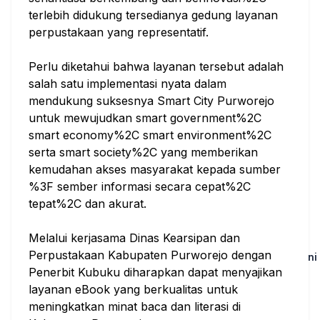
Baca Lagi!
Lihat Semua
terlebih didukung tersedianya gedung layanan
perpustakaan yang representatif.
Koleksi
Kunjungan
Perlu diketahui bahwa layanan tersebut adalah
1820
102
salah satu implementasi nyata dalam
mendukung suksesnya Smart City Purworejo
Pembaca
Exemplar
untuk mewujudkan smart government%2C
36
16403
smart economy%2C smart environment%2C
serta smart society%2C yang memberikan
Pembaca Terbaik
Lihat Semua
kemudahan akses masyarakat kepada sumber
%3F sember informasi secara cepat%2C
tepat%2C dan akurat.
Melalui kerjasama Dinas Kearsipan dan
Perpustakaan Kabupaten Purworejo dengan
Lia
Wiji Lestari
Novita Afriyani
Lianurulaprilliani
Penerbit Kubuku diharapkan dapat menyajikan
1 Buku
7 Buku
2 Buku
00:34:25
00:31:53
00:28:30
layanan eBook yang berkualitas untuk
meningkatkan minat baca dan literasi di