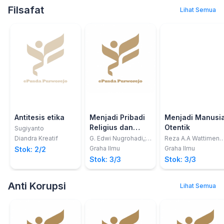
Drs. Afif Bintoro, MP.,
Filsafat
Lihat Semua
Gunardi Djoko
Winarno, Dian
Iswandaru, Trio
Santoso, S.Hut.,
M.Sc.
Antitesis etika
Menjadi Pribadi
Menjadi Manusi
Religius dan
Otentik
Sugiyanto
Humanis
Diandra Kreatif
G. Edwi Nugrohadi,;
Reza A.A Wattimena,
A. Suyono
G. Edwi Nugrohadi,;
Graha Ilmu
Graha Ilmu
Stok: 2/2
Adisetyanto,;
A. Untung Subagya
Stok: 3/3
Stok: 3/3
Antonius Yuniarto,;
H.A. Budi Harijono,; A.
Untung Subagya,;
Anti Korupsi
Lihat Semua
A.W. Susmono