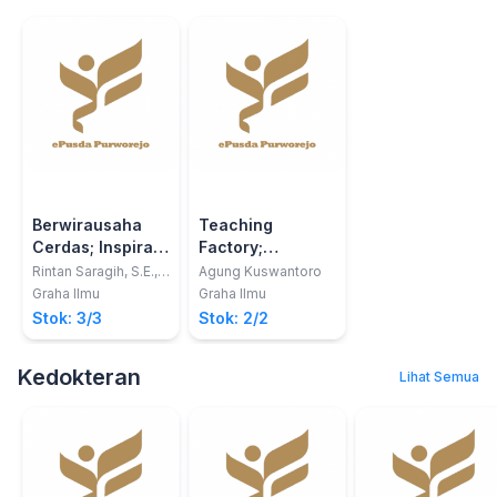
Berwirausaha
Teaching
Cerdas; Inspirasi
Factory;
bagi Kaum Muda
Rencana dan
Rintan Saragih, S.E.,
Agung Kuswantoro
MBA.
Nilai
Graha Ilmu
Graha Ilmu
Entrepreneurship
Stok: 3/3
Stok: 2/2
Kedokteran
Lihat Semua