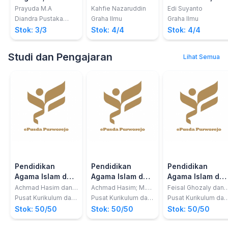
dan Praktik
Menggunakan
Prayuda M.A
Kahfie Nazaruddin
Edi Suyanto
Bahasa
Diandra Pustaka
Graha Ilmu
Graha Ilmu
Indonesia
Indonesia
Stok: 3/3
Stok: 4/4
Stok: 4/4
Secara Benar;
Kajian Historis-
Studi dan Pengajaran
Lihat Semua
Teoretis dan
Praktis Tulis
Pendidikan
Pendidikan
Pendidikan
Agama Islam dan
Agama Islam dan
Agama Islam da
Budi Pekerti
Budi Pekerti;
Budi Pekerti;
Achmad Hasim dan
Achmad Hasim; M.
Feisal Ghozaly dan
Otong Jaelani
Kholid Fathoni
Achmad Buchori
Islam 2017 Kelas
Siswa 2017 Kelas
Siswa 2017 Kela
Pusat Kurikulum dan
Pusat Kurikulum dan
Pusat Kurikulum dan
Ismail.
Perbukuan,
Perbukuan,
Perbukuan,
01 SD
02 SD
05 SD
Stok: 50/50
Stok: 50/50
Stok: 50/50
Balitbang,
Balitbang,
Balitbang,
Kemdikbud
Kemdikbud
Kemdikbud