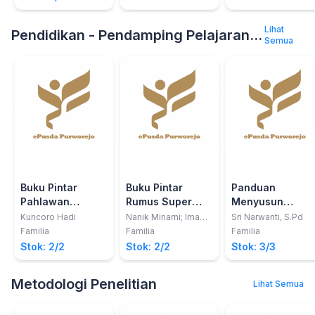
Lihat
Pendidikan - Pendamping Pelajaran - Pengayaan
Semua
Buku Pintar
Buku Pintar
Panduan
Pahlawan
Rumus Super
Menyusun
Nasional
Lengkap SMK
Silabus
Kuncoro Hadi
Nanik Minarni; Imam
Sri Narwanti, S.Pd
Wicaksono; Dyah
Familia
Familia
Familia
Saptarika Hiqmah
Stok: 2/2
Stok: 2/2
Stok: 3/3
Harani; dkk
Metodologi Penelitian
Lihat Semua