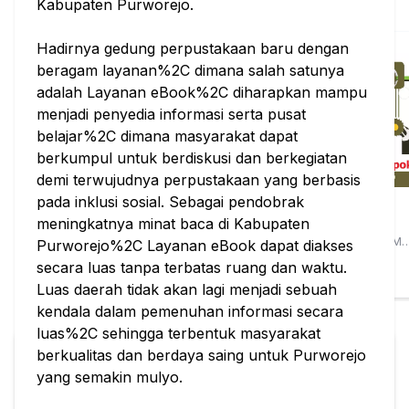
Kabupaten Purworejo.
Teknik dan Arsitektur
Lihat Semua
Hadirnya gedung perpustakaan baru dengan
beragam layanan%2C dimana salah satunya
adalah Layanan eBook%2C diharapkan mampu
menjadi penyedia informasi serta pusat
belajar%2C dimana masyarakat dapat
berkumpul untuk berdiskusi dan berkegiatan
demi terwujudnya perpustakaan yang berbasis
pada inklusi sosial. Sebagai pendobrak
Teknologi
Sistem Kendali
Teknologi
Broadcasting TV
Dasar
Kelompok;
meningkatnya minat baca di Kabupaten
Edisi 2
Manfaat yang
Ciptono Setyobudi
Rohani Jahja Widodo
Nazlina;Mangara M
Purworejo%2C Layanan eBook dapat diakses
Tambunan
Tidak
Graha Ilmu
Graha Ilmu
Graha Ilmu
secara luas tanpa terbatas ruang dan waktu.
Terpikirkan dan
Stok: 3/3
Stok: 3/3
Stok: 3/3
Luas daerah tidak akan lagi menjadi sebuah
Aplikasinya
kendala dalam pemenuhan informasi secara
luas%2C sehingga terbentuk masyarakat
berkualitas dan berdaya saing untuk Purworejo
yang semakin mulyo.