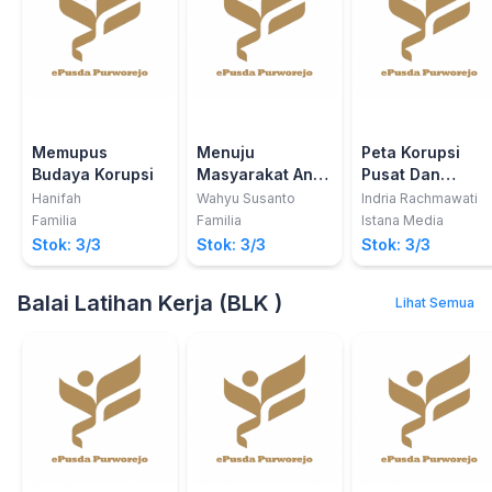
Memupus
Menuju
Peta Korupsi
Budaya Korupsi
Masyarakat Anti
Pusat Dan
Korupsi
Daerah
Hanifah
Wahyu Susanto
Indria Rachmawati
Familia
Familia
Istana Media
Stok: 3/3
Stok: 3/3
Stok: 3/3
Balai Latihan Kerja (BLK )
Lihat Semua