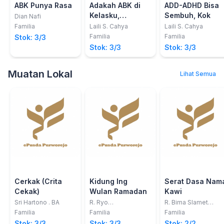
ABK Punya Rasa
Adakah ABK di
ADD-ADHD Bisa
Kelasku,
Sembuh, Kok
Dian Nafi
Bagaimana Guru
Familia
Laili S. Cahya
Laili S. Cahya
Mengenali ABK di
Familia
Familia
Stok: 3/3
Sekolah
Stok: 3/3
Stok: 3/3
Muatan Lokal
Lihat Semua
Cerkak (Crita
Kidung Ing
Serat Dasa Nam
Cekak)
Wulan Ramadan
Kawi
Sri Hartono . BA
R. Ryo
R. Bima Slamet
Dwijohangreksobroto,
Raharja, S.S., M.A.
Familia
Familia
Familia
S.Pd
Stok: 3/3
Stok: 3/3
Stok: 2/2