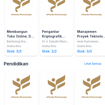
Membangun
Pengantar
Manajemen
Toko Online; Dg
Kriptografik
Proyek Teknolog
WP Commerce
Kuantum; Teknik
Informasi
Bambang Eka
Dr. Ir. Saludin Muis,
Iwan Kurniawan
Purnama
M.Kom.
Wijaya, S.Kom.,
TTD
Enkripsi Masa
Graha Ilmu
Graha Ilmu
Graha Ilmu
M.Kom., M.T.
Depan
Stok: 3/3
Stok: 2/2
Stok: 3/3
Pendidikan
Lihat Semua