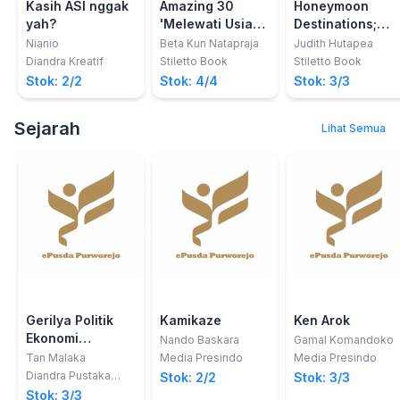
Kasih ASI nggak
Amazing 30
Honeymoon
yah?
'Melewati Usia
Destinations;
30 dengan
21Tujuan Wisata
Nianio
Beta Kun Natapraja
Judith Hutapea
Senyuman'
Romantis di
Diandra Kreatif
Stiletto Book
Stiletto Book
Indonesia
Stok: 2/2
Stok: 4/4
Stok: 3/3
Sejarah
Lihat Semua
Gerilya Politik
Kamikaze
Ken Arok
Ekonomi
Nando Baskara
Gamal Komandoko
(GERPOLEK)
Tan Malaka
Media Presindo
Media Presindo
Diandra Pustaka
Stok: 2/2
Stok: 3/3
Indonesia
Stok: 3/3