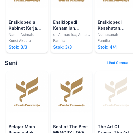
Ensiklopedia
Ensiklopedi
Ensiklopedi
Kabinet Kerja
Kehamilan
Kesehatan
UUD 1945
Panduan
Wanita
Namin Asimah
dr. Ahmad Isa; Anita
Nurhasanah
Asizun
Hairunnisa
Lengkap Hamil
Kunci Aksara
Familia
Familia
Sehat
Stok: 3/3
Stok: 3/3
Stok: 4/4
Seni
Lihat Semua
Belajar Main
Best of The Best
The Art Of
Piano untuk
MEMORY LOVE
Drama, The Art