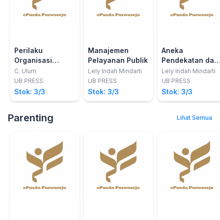
Perilaku
Manajemen
Aneka
Organisasi
Pelayanan Publik
Pendekatan dan
Menuju Orientasi
Teori Dasar
C. Ulum
Lely Indah Mindarti
Lely Indah Mindarti
Pemberdayaan
Administrasi
UB PRESS
UB PRESS
UB PRESS
Publik
Stok: 3/3
Stok: 3/3
Stok: 3/3
Parenting
Lihat Semua