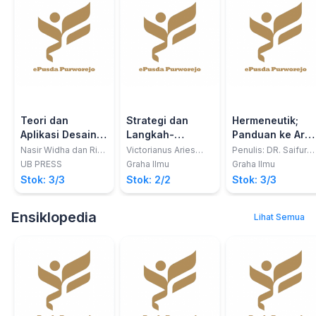
Teori dan
Strategi dan
Hermeneutik;
Aplikasi Desain
Langkah-
Panduan ke Ara
Eksperimen
Langkah
Desain Penelitia
Nasir Widha dan Rio
Victorianus Aries
Penulis: DR. Saifur
Prasetyo
Siswanto
Rohman, S.S.,
Taguchi dalam
Penelitian
dan Analisis
UB PRESS
Graha Ilmu
Graha Ilmu
M.Hum., M.S.
Melakukan
Stok: 3/3
Stok: 2/2
Stok: 3/3
Penelitian
Ensiklopedia
Lihat Semua