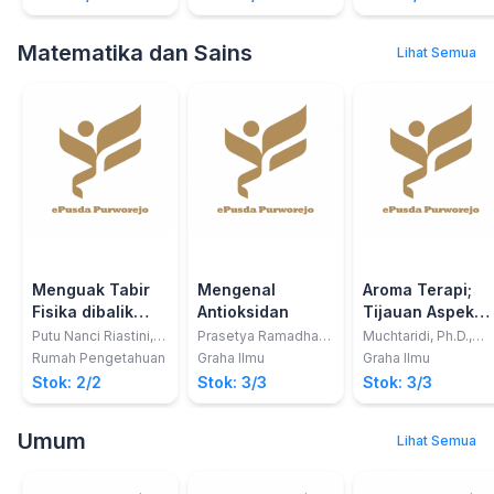
Matematika dan Sains
Lihat Semua
Menguak Tabir
Mengenal
Aroma Terapi;
Fisika dibalik
Antioksidan
Tijauan Aspek
Kesenian
Kimia Medisinal
Putu Nanci Riastini,
Prasetya Ramadhan,
Muchtaridi, Ph.D.,
S.Pd., M.Pd., Syarifah
S.Si.
Apt.,;Prof. Dr.
Indonesia
Rumah Pengetahuan
Graha Ilmu
Graha Ilmu
Rahmiza Muzana,
Moelyono M.W, Apt.
Stok: 2/2
Stok: 3/3
Stok: 3/3
M.Pd., Prof. Dr.
Jumadi, M.Pd.
Umum
Lihat Semua