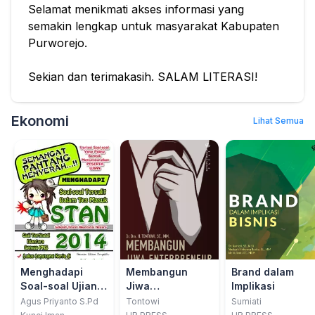
Selamat menikmati akses informasi yang
semakin lengkap untuk masyarakat Kabupaten
Purworejo.
Klik disini untuk menuju ke:
Sekian dan terimakasih. SALAM LITERASI!
#
Ekonomi
Lihat Semua
Menghadapi
Membangun
Brand dalam
Soal-soal Ujian
Jiwa
Implikasi
Sekolah Tinggi
Entrepreneurship
Agus Priyanto S.Pd
Tontowi
Sumiati
Akutansi Negeri