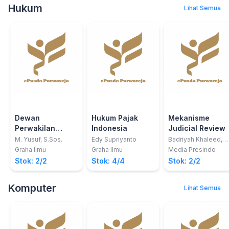
Hukum
Lihat Semua
Dewan
Hukum Pajak
Mekanisme
Perwakilan
Indonesia
Judicial Review
Daerah Republik
M. Yusuf, S.Sos.
Edy Supriyanto
Badriyah Khaleed,
S.H
Indonesia;
Graha Ilmu
Graha Ilmu
Media Presindo
Arsitektur Histori,
Stok: 2/2
Stok: 4/4
Stok: 2/2
Peran dan Fungsi
DPD RI Terhadap
Komputer
Lihat Semua
Daerah di Era
Otonomi Daerah