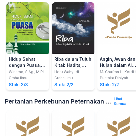
Hidup Sehat
Riba dalam Tujuh
Angin, Awan dan
dengan Puasa;
Kitab Hadits;
Hujan dalam Al-
Upaya
Analisis
Quran
Winarno, S.Ag., M.PI.
Heru Wahyudi
M. Ghufran H. Kordi 
PengembanganSehat
Fenomenologi
Graha Ilmu
Graha Ilmu
Pustaka Diniyah
Spiritual, Mental,
Stok: 3/3
Stok: 2/2
Stok: 2/2
Fisik, dan Sosial
Lihat
Pertanian Perkebunan Peternakan dan Kelautan
Semua