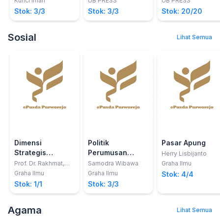
Kunci Iman
UB PRESS
UB PRESS
Stok: 3/3
Stok: 3/3
Stok: 20/20
Sosial
Lihat Semua
Dimensi
Politik
Pasar Apung
Strategis
Perumusan
Herry Lisbijanto
Manajemen
Kebijakan Publik
Prof. Dr. Rakhmat,
Samodra Wibawa
Graha Ilmu
Drs., MS
Pembangunan
Graha Ilmu
Graha Ilmu
Stok: 4/4
Stok: 1/1
Stok: 3/3
Agama
Lihat Semua